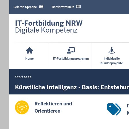
Barrierearme
Sprachen
Leichte Sprache
Barrierefreiheit
IT-Fortbildung NRW
Digitale Kompetenz
Hauptmenü
Home
IT-Fortbildungsprogramm
Individuelle
Kundenprojekte
Startseite
Sie
befinden
Künstliche Intelligenz - Basis: Entsteh
sich
hier
Reflektieren und
Orientieren
K