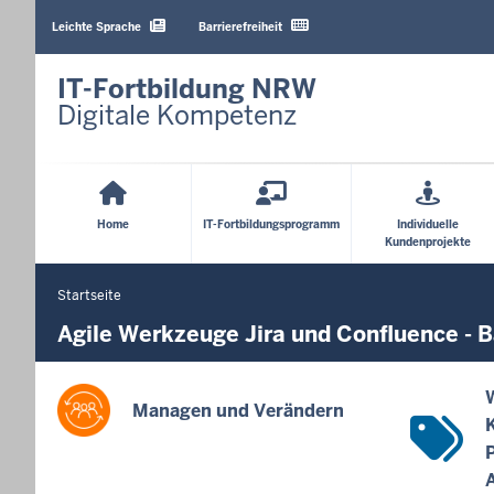
Barrierearme
Sprachen
Leichte Sprache
Barrierefreiheit
IT-Fortbildung NRW
Digitale Kompetenz
Hauptmenü
Home
IT-Fortbildungsprogramm
Individuelle
Kundenprojekte
Startseite
Sie
befinden
Agile Werkzeuge Jira und Confluence - B
sich
hier
Managen und Verändern
A