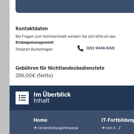
Kontaktdaten
Bei Fragen zum Seminarinhalt wenden Sie sich bitte an das
Bildungsmanagement
0211 9449-6021
Stephan Bucksteegen
Gebühren für Nichtlandesbedienstete
286,00€ (Netto)
Überblick:
Im Überblick
Inhalte
Inhalt
Menü
Home
IT-Fortbildu
in
Veranstaltungshinweise
Von A - Z
der