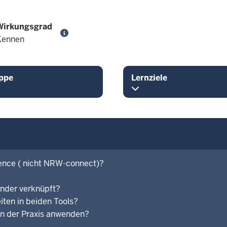
Wirkungsgrad
Kennen
ppe
Lernziele
uence ( nicht NRW-connect)?
ander verknüpft?
iten in beiden Tools?
 in der Praxis anwenden?