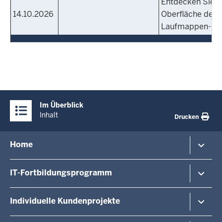
Entdecken Sie d
14.10.2026
Oberfläche des 
Laufmappen-Cli
Überblick:
Im Überblick
Inhalte
Inhalt
Drucken
Menü
Home
in
der
Veranstaltungshinweise
IT-Fortbildungsprogramm
Fußzeile
Veranstaltungsorte/-formate
Dozierende
Von A - Z
Individuelle Kundenprojekte
Über uns
Last Minute
Kontakt
Anmeldemöglichkeiten