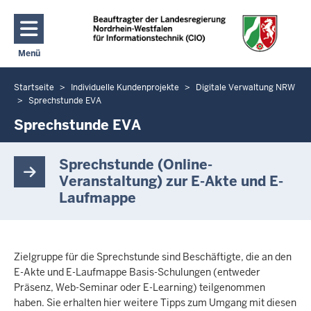
Direkt zum Inhalt
Menü
Navigation aktivieren/deaktivieren: Hauptmenü
Startseite
Individuelle Kundenprojekte
Digitale Verwaltung NRW
Sie
Sprechstunde EVA
befinden
Sprechstunde EVA
sich
hier
Sprechstunde (Online-
Veranstaltung) zur E-Akte und E-
Laufmappe
Zielgruppe für die Sprechstunde sind Beschäftigte, die an den
E-Akte und E-Laufmappe Basis-Schulungen (entweder
Präsenz, Web-Seminar oder E-Learning) teilgenommen
haben. Sie erhalten hier weitere Tipps zum Umgang mit diesen