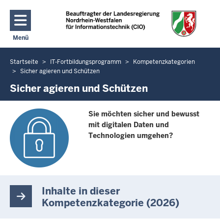
Direkt zum Inhalt
Menü
Navigation aktivieren/deaktivieren: Hauptmenü
Startseite
IT-Fortbildungsprogramm
Kompetenzkategorien
Sie
Sicher agieren und Schützen
befinden
Sicher agieren und Schützen
sich
hier
Sie möchten sicher und bewusst
mit digitalen Daten und
Technologien umgehen?
Inhalte in dieser
Kompetenzkategorie (2026)