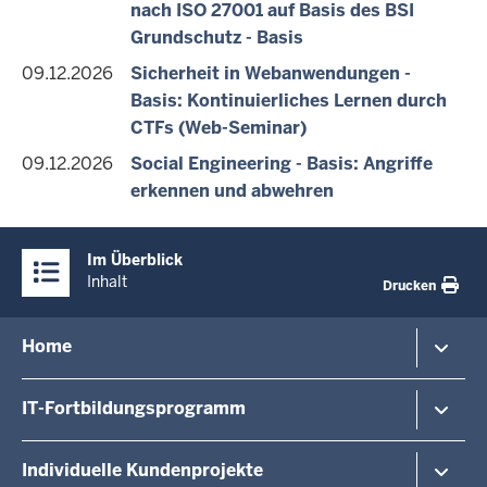
nach ISO 27001 auf Basis des BSI
Grundschutz - Basis
09.12.2026
Sicherheit in Webanwendungen -
Basis: Kontinuierliches Lernen durch
CTFs (Web-Seminar)
09.12.2026
Social Engineering - Basis: Angriffe
erkennen und abwehren
Überblick:
Im Überblick
Inhalte
Inhalt
Drucken
Menü
Home
in
der
Veranstaltungshinweise
IT-Fortbildungsprogramm
Fußzeile
Veranstaltungsorte/-formate
Dozierende
Von A - Z
Individuelle Kundenprojekte
Über uns
Last Minute