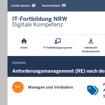
Barrierearme
Sprachen
Leichte Sprache
Barrierefreiheit
IT-Fortbildung NRW
Digitale Kompetenz
Hauptmenü
Home
IT-Fortbildungsprogramm
Individuelle
Kundenprojekte
Startseite
Sie
befinden
Anforderungsmanagement (RE) nach dem
sich
hier
Managen und Verändern
A