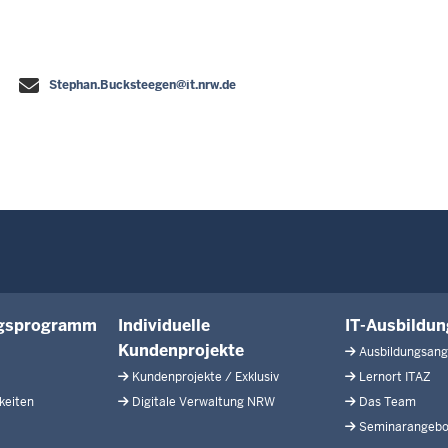
Stephan.Bucksteegen@it.nrw.de
ngsprogramm
Individuelle
IT-Ausbildu
Kundenprojekte
Ausbildungsan
Kundenprojekte / Exklusiv
Lernort ITAZ
keiten
Digitale Verwaltung NRW
Das Team
Seminarangebot