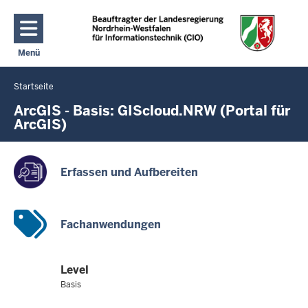
Direkt zum Inhalt
Menü
Navigation aktivieren/deaktivieren: Hauptmenü
Startseite
Sie
befinden
ArcGIS - Basis: GIScloud.NRW (Portal für
ArcGIS)
sich
hier
Erfassen und Aufbereiten
Fachanwendungen
Level
Basis