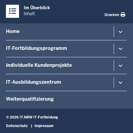
Überblick:
Im Überblick
Inhalte
Inhalt
Drucken
Menü
Home
in
der
Veranstaltungshinweise
IT-Fortbildungsprogramm
Fußzeile
Veranstaltungsorte/-formate
Dozierende
Von A - Z
Individuelle Kundenprojekte
Über uns
Last Minute
Kontakt
Anmeldemöglichkeiten
Kundenprojekte / Exklusiv
IT-Ausbildungszentrum
Zertifizierung
Digitale Verwaltung NRW
Ausbildungsangebot
Weiterqualifizierung
Lernort ITAZ
Das Team
© 2026 IT.NRW IT-Fortbildung
Seminarangebot für Dualis
Fußzeile
Datenschutz
Impressum