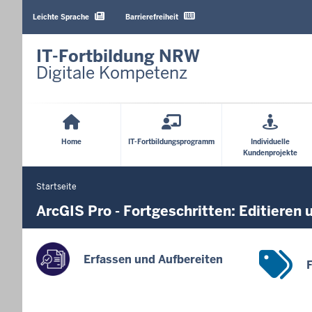
Barrierearme
Sprachen
Leichte Sprache
Barrierefreiheit
IT-Fortbildung NRW
Digitale Kompetenz
Hauptmenü
Home
IT-Fortbildungsprogramm
Individuelle
Kundenprojekte
Startseite
Sie
befinden
ArcGIS Pro - Fortgeschritten: Editieren
sich
hier
Erfassen und Aufbereiten