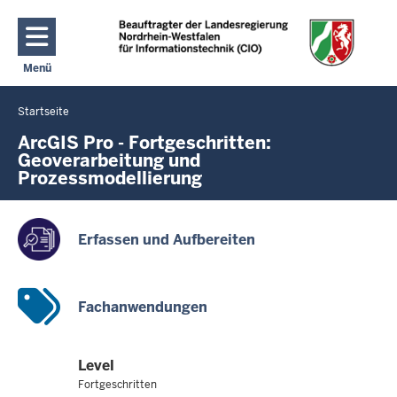
Direkt zum Inhalt
Menü
Navigation aktivieren/deaktivieren: Hauptmenü
Startseite
Sie
befinden
ArcGIS Pro - Fortgeschritten:
Geoverarbeitung und
sich
Prozessmodellierung
hier
Erfassen und Aufbereiten
Fachanwendungen
Level
Fortgeschritten