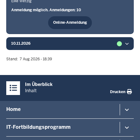
Elke Wetzig
Anmeldung möglich. Anmeldungen: 10
Online-Anmeldung
10.11.2026
Stand
7 Aug 2026 - 18:39
Überblick:
Im Überblick
Inhalte
Inhalt
Drucken
Menü
Home
in
der
Veranstaltungshinweise
IT-Fortbildungsprogramm
Fußzeile
Veranstaltungsorte/-formate
Dozierende