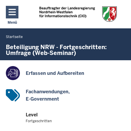
Direkt zum Inhalt
Menü
Navigation aktivieren/deaktivieren: Hauptmenü
Startseite
Sie
befinden
Beteiligung NRW - Fortgeschritten:
Umfrage (Web-Seminar)
sich
hier
Erfassen und Aufbereiten
Fachanwendungen
E-Government
Level
Fortgeschritten