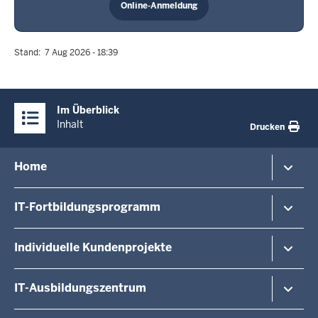
Online-Anmeldung
Stand
7 Aug 2026 - 18:39
Überblick:
Im Überblick
Inhalte
Inhalt
Drucken
Menü
Home
in
der
Veranstaltungshinweise
IT-Fortbildungsprogramm
Fußzeile
Veranstaltungsorte/-formate
Dozierende
Von A - Z
Individuelle Kundenprojekte
Über uns
Last Minute
Kontakt
Anmeldemöglichkeiten
Kundenprojekte / Exklusiv
IT-Ausbildungszentrum
Zertifizierung
Digitale Verwaltung NRW