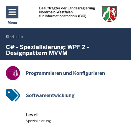
Direkt zum Inhalt
Menü
Navigation aktivieren/deaktivieren: Hauptmenü
Startseite
Sie
befinden
C# - Spezialisierung: WPF 2 -
Designpattern MVVM
sich
hier
Programmieren und Konfigurieren
Softwareentwicklung
Level
Spezialisierung