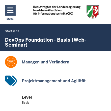
Direkt zum Inhalt
Menü
Navigation aktivieren/deaktivieren: Hauptmenü
Startseite
Sie
befinden
DevOps Foundation - Basis (Web-
Seminar)
sich
hier
Managen und Verändern
Projektmanagement und Agilität
Level
Basis