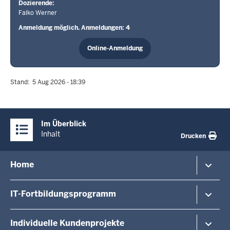
Dozierende
Falko Werner
Anmeldung möglich. Anmeldungen: 4
Online-Anmeldung
Stand
5 Aug 2026 - 18:39
Überblick:
Im Überblick
Inhalte
Inhalt
Drucken
Menü
Home
in
der
Veranstaltungshinweise
IT-Fortbildungsprogramm
Fußzeile
Veranstaltungsorte/-formate
Dozierende
Von A - Z
Individuelle Kundenprojekte
Über uns
Last Minute