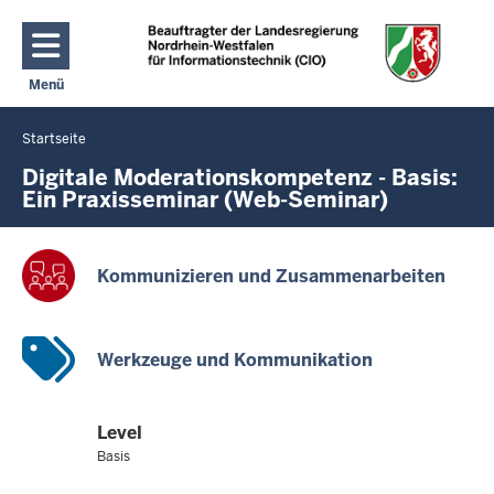
Direkt zum Inhalt
Menü
Navigation aktivieren/deaktivieren: Hauptmenü
Startseite
Sie
befinden
Digitale Moderationskompetenz - Basis:
Ein Praxisseminar (Web-Seminar)
sich
hier
Kommunizieren und Zusammenarbeiten
Werkzeuge und Kommunikation
Level
Basis