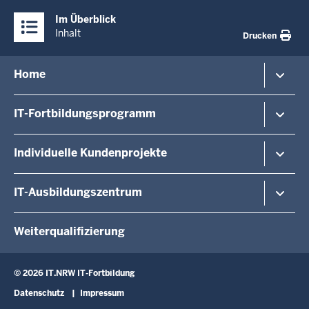
Überblick:
Im Überblick
Inhalte
Inhalt
Drucken
Menü
Home
in
der
Veranstaltungshinweise
IT-Fortbildungsprogramm
Fußzeile
Veranstaltungsorte/-formate
Dozierende
Von A - Z
Individuelle Kundenprojekte
Über uns
Last Minute
Kontakt
Anmeldemöglichkeiten
Kundenprojekte / Exklusiv
IT-Ausbildungszentrum
Zertifizierung
Digitale Verwaltung NRW
Ausbildungsangebot
Weiterqualifizierung
Lernort ITAZ
Das Team
© 2026 IT.NRW IT-Fortbildung
Seminarangebot für Dualis
Fußzeile
Datenschutz
Impressum