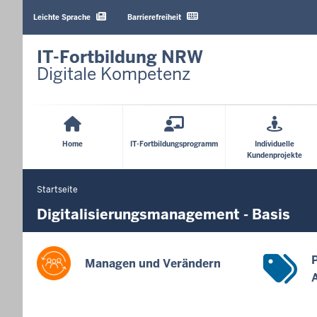
Barrierearme
Sprachen
Leichte Sprache
Barrierefreiheit
IT-Fortbildung NRW
Digitale Kompetenz
Hauptmenü
Home
IT-Fortbildungsprogramm
Individuelle
Kundenprojekte
Startseite
Sie
befinden
Digitalisierungsmanagement - Basis
sich
hier
Managen und Verändern
A