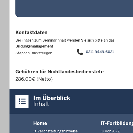
Kontaktdaten
Bei Fragen zum Seminarinhalt wenden Sie sich bitte an das
Bildungsmanagement
0211 9449-6021
Stephan Bucksteegen
Gebühren für Nichtlandesbedienstete
286,00€ (Netto)
Überblick:
Im Überblick
Inhalte
Inhalt
Menü
Home
IT-Fortbildu
in
Veranstaltungshinweise
Von A - Z
der