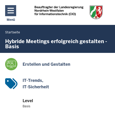
Direkt zum Inhalt
Menü
Navigation aktivieren/deaktivieren: Hauptmenü
Startseite
Sie
befinden
Hybride Meetings erfolgreich gestalten -
Basis
sich
hier
Erstellen und Gestalten
IT-Trends
IT-Sicherheit
Level
Basis