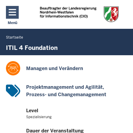
Direkt zum Inhalt
Menü
Navigation aktivieren/deaktivieren: Hauptmenü
Startseite
Sie
befinden
ITIL 4 Foundation
sich
hier
Managen und Verändern
Projektmanagement und Agilität
Prozess- und Changemanagement
Level
Spezialisierung
Dauer der Veranstaltung