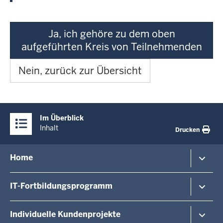
Ja, ich gehöre zu dem oben
aufgeführten Kreis von Teilnehmenden
Nein, zurück zur Übersicht
Überblick:
Im Überblick
Inhalte
Inhalt
Drucken
Menü
Home
in
der
Veranstaltungshinweise
IT-Fortbildungsprogramm
Fußzeile
Veranstaltungsorte/-formate
Dozierende
Von A - Z
Individuelle Kundenprojekte
Über uns
Last Minute