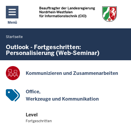
Direkt zum Inhalt
Menü
Navigation aktivieren/deaktivieren: Hauptmenü
Startseite
Sie
befinden
Outlook - Fortgeschritten:
Personalisierung (Web-Seminar)
sich
hier
Kommunizieren und Zusammenarbeiten
Office
Werkzeuge und Kommunikation
Level
Fortgeschritten