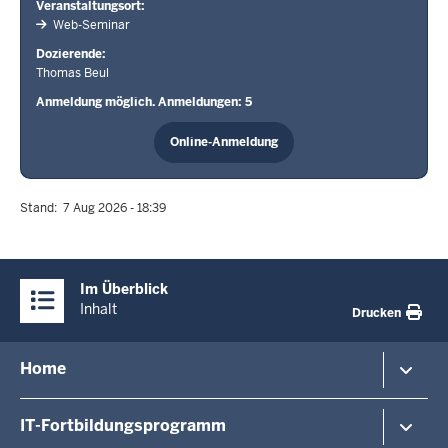
Veranstaltungsort
Web-Seminar
Dozierende
Thomas Beul
Anmeldung möglich. Anmeldungen: 5
Online-Anmeldung
Stand
7 Aug 2026 - 18:39
Überblick:
Im Überblick
Inhalte
Inhalt
Drucken
Menü
Home
in
der
Veranstaltungshinweise
IT-Fortbildungsprogramm
Fußzeile
Veranstaltungsorte/-formate