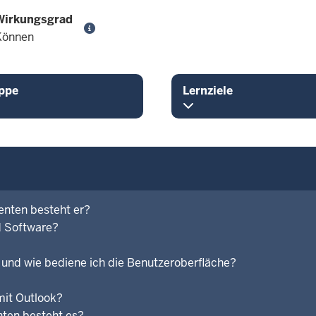
Wirkungsgrad
Können
ppe
Lernziele
nten besteht er?
d Software?
und wie bediene ich die Benutzeroberfläche?
mit Outlook?
nten besteht es?