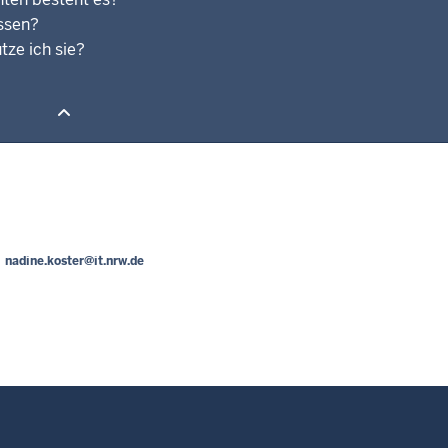
ssen?
ze ich sie?
nadine.koster@it.nrw.de