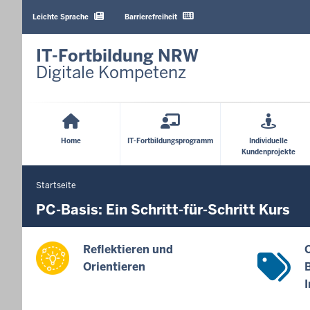
Barrierearme
Sprachen
Leichte Sprache
Barrierefreiheit
IT-Fortbildung NRW
Digitale Kompetenz
Hauptmenü
Home
IT-Fortbildungsprogramm
Individuelle
Kundenprojekte
Startseite
Sie
befinden
PC-Basis: Ein Schritt-für-Schritt Kurs
sich
hier
Reflektieren und
O
Orientieren
I