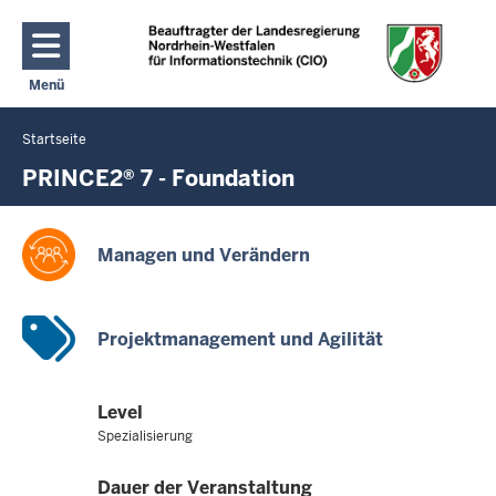
Direkt zum Inhalt
Menü
Navigation aktivieren/deaktivieren: Hauptmenü
Startseite
Sie
befinden
PRINCE2® 7 - Foundation
sich
hier
Managen und Verändern
Projektmanagement und Agilität
Level
Spezialisierung
Dauer der Veranstaltung