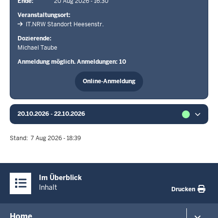
Ende
20 Aug 2026 - 16:30
Veranstaltungsort
IT.NRW Standort Heesenstr.
Dozierende
Michael Taube
Anmeldung möglich. Anmeldungen: 10
Online-Anmeldung
20.10.2026 - 22.10.2026
Stand
7 Aug 2026 - 18:39
Überblick:
Im Überblick
Inhalte
Inhalt
Drucken
Menü
Home