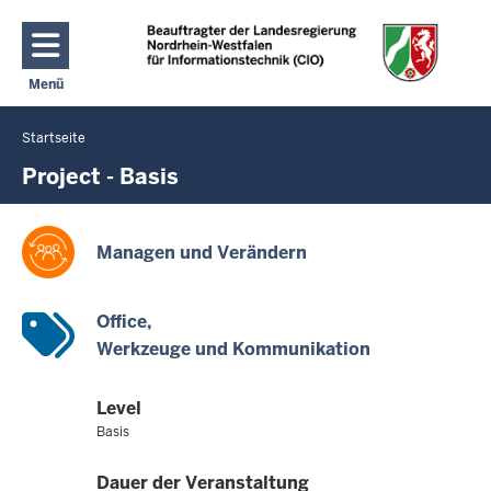
Direkt zum Inhalt
Menü
Navigation aktivieren/deaktivieren: Hauptmenü
Startseite
Sie
befinden
Project - Basis
sich
hier
Managen und Verändern
Office
Werkzeuge und Kommunikation
Level
Basis
Dauer der Veranstaltung