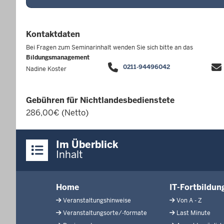
Kontaktdaten
Bei Fragen zum Seminarinhalt wenden Sie sich bitte an das
Bildungsmanagement
0211-94496042
Nadine Koster
Gebühren für Nichtlandesbedienstete
286,00€ (Netto)
Überblick:
Im Überblick
Inhalte
Inhalt
Menü
Home
IT-Fortbildu
in
Veranstaltungshinweise
Von A - Z
der
Veranstaltungsorte/-formate
Last Minute
Fußzeile