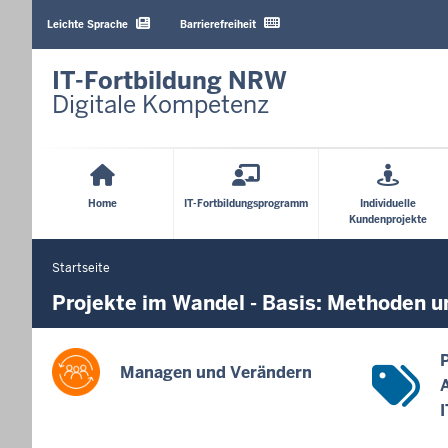
Barrierearme
Sprachen
Leichte Sprache
Barrierefreiheit
IT-Fortbildung NRW
Digitale Kompetenz
Hauptmenü
Home
IT-Fortbildungsprogramm
Individuelle
Kundenprojekte
Startseite
Sie
befinden
Projekte im Wandel - Basis: Methoden u
sich
hier
Managen und Verändern
A