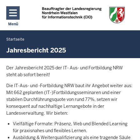
Direkt zum Inhalt
Menü
Navigation aktivieren/deaktivieren: Hauptmenü
Startseite
Sie
befinden
Jahresbericht 2025
sich
hier
Der Jahresbericht 2025 der IT- Aus- und Fortbildung NRW
steht ab sofort bereit!
Die IT-Aus- und -Fortbildung NRW baut ihr Angebot weiter aus:
Mit 662 geplanten (IT-)Fortbildungsseminaren und einer
stabilen Durchführungsquote von rund 77%, setzen wir
konsequent auf nachhaltige Lernangebote in der
Landesverwaltung. Wir bieten:
Vielfältige Formate: Präsenz, Web und Blended Learning
für praxisnahes und flexibles Lernen.
Ausbildung & Weiterqualifizierung als eine tragende Säule