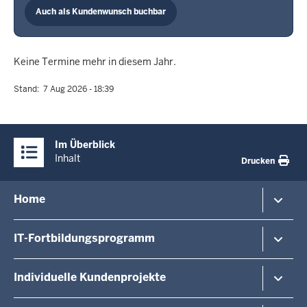
Auch als Kundenwunsch buchbar
Keine Termine mehr in diesem Jahr.
Stand
7 Aug 2026 - 18:39
Überblick:
Im Überblick
Inhalte
Inhalt
Drucken
Menü
Home
in
der
Veranstaltungshinweise
IT-Fortbildungsprogramm
Fußzeile
Veranstaltungsorte/-formate
Dozierende
Von A - Z
Individuelle Kundenprojekte
Über uns
Last Minute
Kontakt
Anmeldemöglichkeiten
Kundenprojekte / Exklusiv