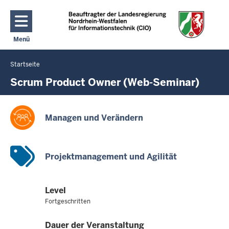
Direkt zum Inhalt
Menü
Navigation aktivieren/deaktivieren: Hauptmenü
Startseite
Sie
befinden
Scrum Product Owner (Web-Seminar)
sich
hier
Managen und Verändern
Projektmanagement und Agilität
Level
Fortgeschritten
Dauer der Veranstaltung