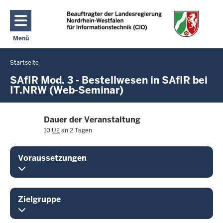
Direkt zum Inhalt
Menü
Navigation aktivieren/deaktivieren: Hauptmenü
Startseite
Sie
befinden
SAfIR Mod. 3 - Bestellwesen in SAfIR bei
IT.NRW (Web-Seminar)
sich
hier
Dauer der Veranstaltung
10
UE
an 2 Tagen
Voraussetzungen
Zielgruppe