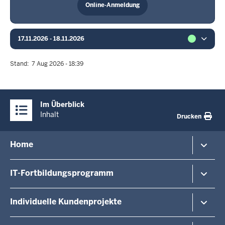
Online-Anmeldung
17.11.2026 - 18.11.2026
Stand
7 Aug 2026 - 18:39
Überblick:
Im Überblick
Inhalte
Inhalt
Drucken
Menü
Home
in
der
Veranstaltungshinweise
IT-Fortbildungsprogramm
Fußzeile
Veranstaltungsorte/-formate
Dozierende
Von A - Z
Individuelle Kundenprojekte
Über uns
Last Minute
Kontakt
Anmeldemöglichkeiten
Kundenprojekte / Exklusiv